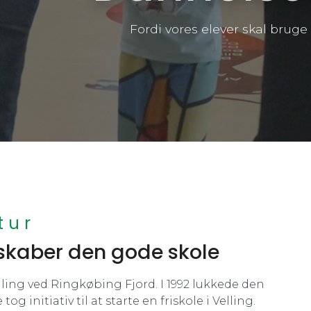
Fordi vores elever skal brug
tur
i skaber den gode skole
lling ved Ringkøbing Fjord. I 1992 lukkede den
initiativ til at starte en friskole i Velling.