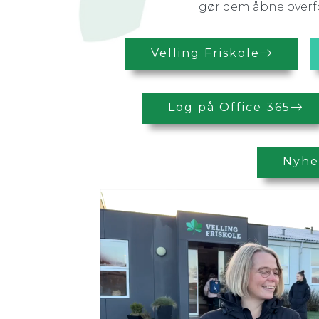
gør dem åbne overfo
Velling Friskole
Log på Office 365
Nyhe