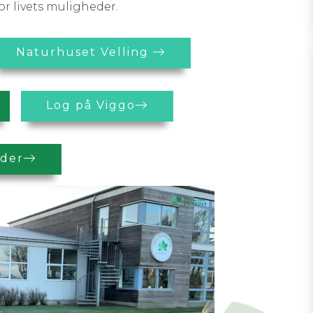
r livets muligheder.
Naturhuset Velling
Log på Viggo
der