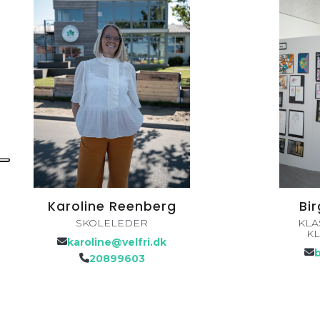
Karoline Reenberg
Bir
SKOLELEDER
KLA
KL
karoline@velfri.dk
b
20899603