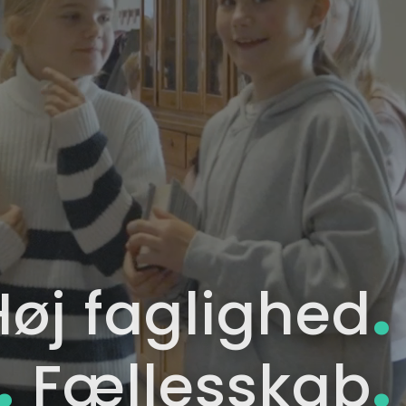
.
øj faglighed
.
.
Fællesskab