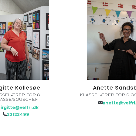
gitte Kallesøe
Anette Sands
SSELÆRER FOR 8.
KLASSELÆRER FOR 0 OG
ASSE/SOUSCHEF
anette@velfri
irgitte@velfri.dk
22122499