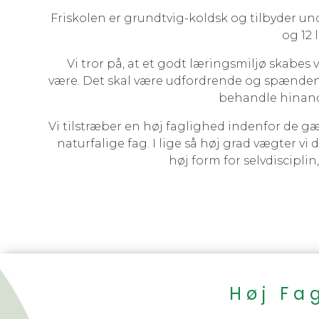
Friskolen er grundtvig-koldsk og tilbyder underv
og 12 
Vi tror på, at et godt læringsmiljø skabes ve
være. Det skal være udfordrende og spændende 
behandle hinand
Vi tilstræber en høj faglighed indenfor de 
naturfalige fag. I lige så høj grad vægter vi
høj form for selvdiscipli
Høj Fa