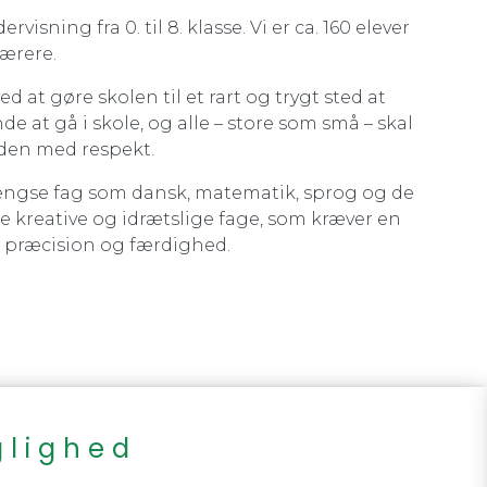
isning fra 0. til 8. klasse. Vi er ca. 160 elever
lærere.
d at gøre skolen til et rart og trygt sted at
at gå i skole, og alle – store som små – skal
en med respekt.
gængse fag som dansk, matematik, sprog og de
 de kreative og idrætslige fage, som kræver en
n, præcision og færdighed.
glighed