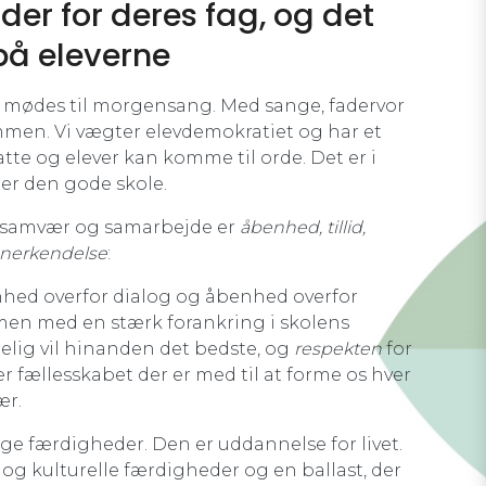
er for deres fag, og det
på eleverne
e mødes til morgensang. Med sange, fadervor
mmen. Vi vægter elevdemokratiet og har et
tte og elever kan komme til orde. Det er i
ber den gode skole.
, samvær og samarbejde er
åbenhed, tillid,
nerkendelse
:
hed overfor dialog og åbenhed overfor
en med en stærk forankring i skolens
lgelig vil hinanden det bedste, og
respekten
for
er fællesskabet der er med til at forme os hver
ær.
ge færdigheder. Den er uddannelse for livet.
 og kulturelle færdigheder og en ballast, der