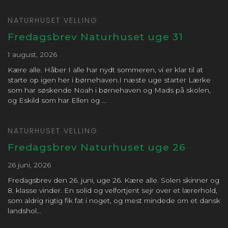
Hele dagen
Fælles emneuge
NATURHUSET VELLING
5. februar 2026
torsdag
Fredagsbrev Naturhuset uge 31
Hele dagen
Fælles emneuge
1 august, 2026
Kære alle. Håber I alle har nydt sommeren, vi er klar til at
6. februar 2026
fredag
starte op igen her i børnehaven.I næste uge starter Lærke
som har søskende Noah i børnehaven og Mads på skolen,
Hele dagen
Fælles emneuge
og Eskild som har Ellen og ...
16. februar 2026
mandag
NATURHUSET VELLING
Hele dagen
Første skoledag efter
vinterferien
Fredagsbrev Naturhuset uge 26
25. februar 2026
onsdag
26 juni, 2026
Fredagsbrev den 26. juni, uge 26. Kære alle. Solen skinner og
Hele dagen
Fælles forældreaften
8. klasse vinder. En solid og velfortjent sejr over et lærerhold,
som aldrig rigtig fik fat i noget, og mest mindede om et dansk
Hele dagen
Fælles forældreaften
landshol...
4. marts 2026
onsdag