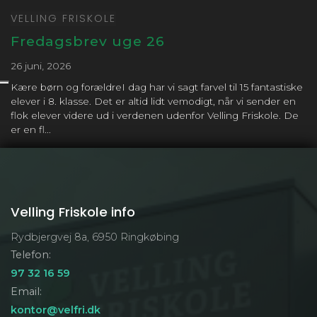
VELLING FRISKOLE
Hele dagen
Åben Morgensang
Fredagsbrev uge 26
6. marts 2026
fredag
26 juni, 2026
Hele dagen
Generalprøve på
Kære børn og forældreI dag har vi sagt farvel til 15 fantastiske
gymnastikopvisningen 2026
elever i 8. klasse. Det er altid lidt vemodigt, når vi sender en
7. marts 2026
lørdag
flok elever videre ud i verdenen udenfor Velling Friskole. De
er en fl...
Hele dagen
Gymnastikopvisning på
Fjordvang Efterskole
13. marts 2026
fredag
Velling Friskole info
Hele dagen
Pædagogisk dag
Rydbjergvej 8a, 6950 Ringkøbing
7. april 2026
tirsdag
Telefon:
Hele dagen
Første skoledag efter
97 32 16 59
påskeferien
Email:
10. april 2026
fredag
kontor@velfri.dk