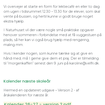
Vi overvejer at starte en form for lektiecafé en eller to dag
om ugen i tidsrummet 12.30 – 13.30 for de elever, som skal
vente på bussen, og hertil kunne vi godt bruge noget
ekstra hjælp.
I Naturhuset vil der være nogle små praktiske opgaver
henover sommeren i forbindelse med at få vuggestuen på
plads, så her kan vi også brug hjælp med rengøring,
maling mm.
Hvis I kender nogen, som kunne tænke sig at give en
hånd med, må I gerne give dem et praj. Der er tilmelding
til ”morgenkaffen” senest den 9. juni på karoline@velfri.dk.
Kalender næste skoleår
Hermed en opdateret udgave – Version 2 - af
årskalenderen for næste år.
Kalender 26-27 - version 2.pdf