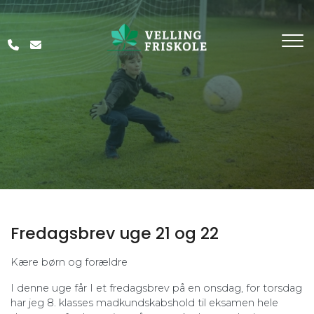
Gå
til
hovedindhold
Fredagsbrev uge 21 og 22
Kære børn og forældre
I denne uge får I et fredagsbrev på en onsdag, for torsdag
har jeg 8. klasses madkundskabshold til eksamen hele