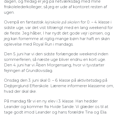
dagen, og fredag er jeg på netværksdag med mine
friskolelederkolleger, så jeg er ude af kontoret resten af
ugen.
Ovenpå en fantastisk
lejrskole på skolen
for 0. – 4. klasse i
sidste uge, var det vist tiltrængt med en lang weekend for
de fleste. Jeg håber, I har nydt det gode vejr i pinsen, og
jeg kan fornemme at rigtig mange børn har haft en skøn
oplevelse med Royal Run i mandags.
Den 5. juni har vi den sidste forlængede weekend inden
sommerferien, så næste uge bliver endnu en kort uge.
Den 4. juni har vi Åben Morgensang, hvor vi tyvstarter
fejringen af Grundlovsdag.
Onsdag den 3. juni skal 0. – 6. klasse på aktivitetsdag på
Dejbjerglund Efterskole. Lærerne informerer klasserne om,
hvad der skal ske.
På mandag får vi en ny elev i 3. klasse. Han hedder
Leander og kommer fra Hvide Sande. Vi glæder os til at
tage godt imod Leander og hans forældre Tina og Elia.