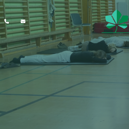
Gå
til
hovedindhold