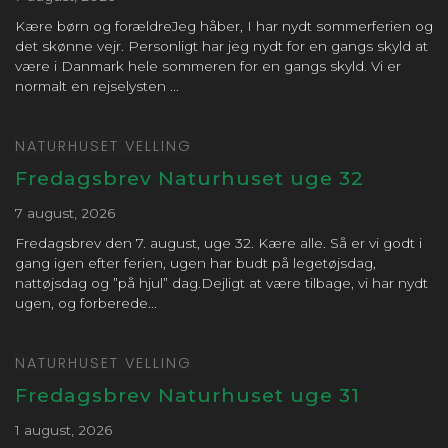
Hele dagen
Fælles emneuge
Kære børn og forældreJeg håber, I har nydt sommerferien og
det skønne vejr. Personligt har jeg nydt for en gangs skyld at
6. februar 2026
fredag
være i Danmark hele sommeren for en gangs skyld. Vi er
Hele dagen
Fælles emneuge
normalt en rejselysten ...
16. februar 2026
mandag
NATURHUSET VELLING
Hele dagen
Første skoledag efter
Fredagsbrev Naturhuset uge 32
vinterferien
7 august, 2026
25. februar 2026
onsdag
Fredagsbrev den 7. august, uge 32. Kære alle. Så er vi godt i
Hele dagen
Fælles forældreaften
gang igen efter ferien, ugen har budt på legetøjsdag,
nattøjsdag og ”på hjul” dag.Dejligt at være tilbage, vi har nydt
Hele dagen
Fælles forældreaften
ugen, og forberede...
4. marts 2026
onsdag
NATURHUSET VELLING
Hele dagen
Åben Morgensang
Fredagsbrev Naturhuset uge 31
6. marts 2026
fredag
1 august, 2026