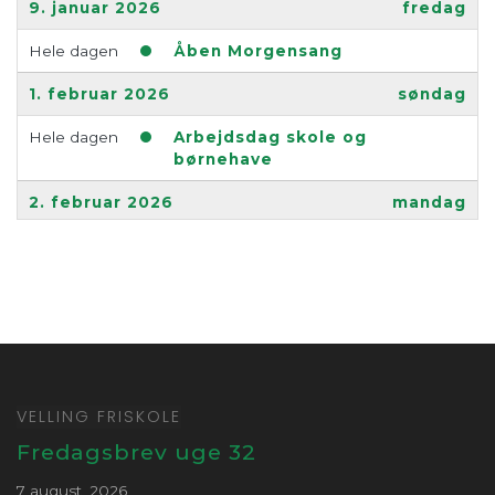
9. januar 2026
fredag
Hele dagen
Åben Morgensang
1. februar 2026
søndag
Hele dagen
Arbejdsdag skole og
børnehave
2. februar 2026
mandag
Hele dagen
Fælles emneuge
3. februar 2026
tirsdag
Hele dagen
Fælles emneuge
4. februar 2026
onsdag
VELLING FRISKOLE
Hele dagen
Fælles emneuge
Fredagsbrev uge 32
5. februar 2026
torsdag
7 august, 2026