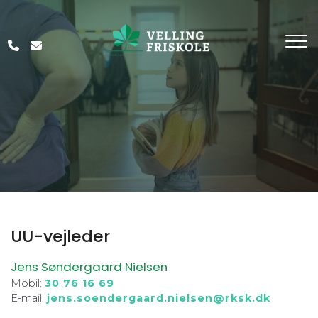
Gå
til
hovedindhold
UU-vejleder
Jens Søndergaard Nielsen
Mobil:
30 76 16 69
E-mail:
jens.soendergaard.nielsen@rksk.dk