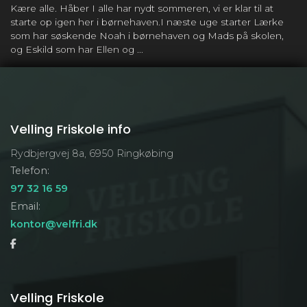
Hele dagen
Generalprøve på
Kære alle. Håber I alle har nydt sommeren, vi er klar til at
gymnastikopvisningen 2026
starte op igen her i børnehaven.I næste uge starter Lærke
som har søskende Noah i børnehaven og Mads på skolen,
7. marts 2026
lørdag
og Eskild som har Ellen og ...
Hele dagen
Gymnastikopvisning på
Fjordvang Efterskole
13. marts 2026
fredag
Velling Friskole info
Hele dagen
Pædagogisk dag
Rydbjergvej 8a, 6950 Ringkøbing
7. april 2026
tirsdag
Telefon:
97 32 16 59
Hele dagen
Første skoledag efter
Email:
påskeferien
kontor@velfri.dk
10. april 2026
fredag
Hele dagen
Åben Morgensang
13. april 2026
mandag
Velling Friskole