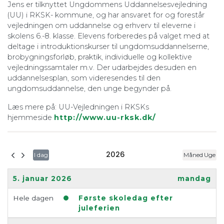
Jens er tilknyttet Ungdommens Uddannelsesvejledning
(UU) i RKSK- kommune, og har ansvaret for og forestår
vejledningen om uddannelse og erhverv til eleverne i
skolens 6.-8. klasse. Elevens forberedes på valget med at
deltage i introduktionskurser til ungdomsuddannelserne,
brobygningsforløb, praktik, individuelle og kollektive
vejledningssamtaler m.v. Der udarbejdes desuden en
uddannelsesplan, som videresendes til den
ungdomsuddannelse, den unge begynder på.
Læs mere på: UU-Vejledningen i RKSKs
hjemmeside
http://www.uu-rksk.dk/
2026
I dag
Måned
Uge
5. januar 2026
mandag
Hele dagen
Første skoledag efter
juleferien