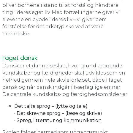
bliver børnene i stand til at forstå og håndtere
ting i deres eget liv. Med fortællingerne giver vi
eleverne en dybde i deres liv – vi giver dem
forståelse for det arketypiske ved at være
menneske.
Faget dansk
Dansk er et dannelsesfag, hvor grundlæggende
kundskaber og færdigheder skal udvikles som en
helhed gennem hele skoleforløbet, både i faget
dansk og når dansk indgår i tværfaglige emner.
De centrale kundskabs- og færdighedsområder er:
Det talte sprog – (lytte og tale)
• Det skrevne sprog – (læse og skrive)
• Sprog, litteratur og kommunikation
Skolen følger hermed som udgangspunkt