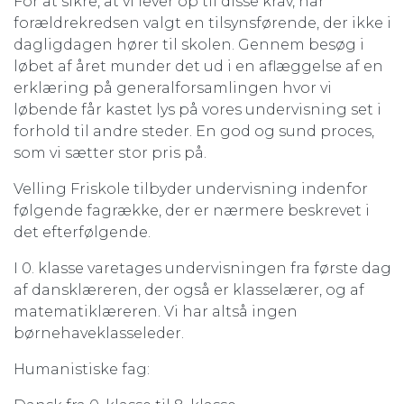
For at sikre, at vi lever op til disse krav, har
forældrekredsen valgt en tilsynsførende, der ikke i
dagligdagen hører til skolen. Gennem besøg i
løbet af året munder det ud i en aflæggelse af en
erklæring på generalforsamlingen hvor vi
løbende får kastet lys på vores undervisning set i
forhold til andre steder. En god og sund proces,
som vi sætter stor pris på.
Velling Friskole tilbyder undervisning indenfor
følgende fagrække, der er nærmere beskrevet i
det efterfølgende.
I 0. klasse varetages undervisningen fra første dag
af dansklæreren, der også er klasselærer, og af
matematiklæreren. Vi har altså ingen
børnehaveklasseleder.
Humanistiske fag: