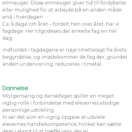
emneuger. Disse emneuger giver tid til fordybelse
eller mulighed for at arbejde på en anden måde
end i hverdagen.
Ca. 6 dage om året – fordelt hen over året, har vi
fagdage. Her tilgodeses det enkelte fag en hel
dag.
Indholdet i fagdagene er nøje tilrettelagt fra årets
begyndelse, og imødekommer de fag der, grundet
anden undervisning, reduceres i timetal.
Dannelse
Morgensang og danskfaget spiller en meget
vigtig rolle i forbindelse med elevernes alsidige
personlige udvikling.
Vi ser det som en vigtig opgave at udvikle
elevernes handlekompetence, hvilket kan sætte
dem i stand til at træffe valg, der er