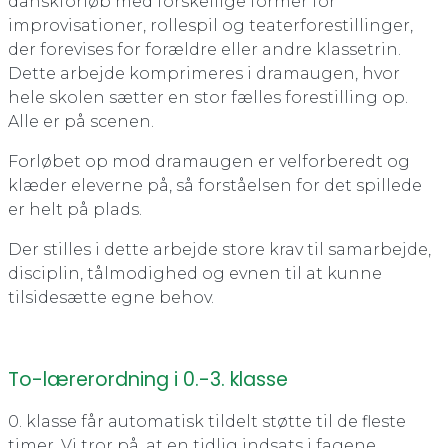
danskforløb med forskellige former for
improvisationer, rollespil og teaterforestillinger,
der forevises for forældre eller andre klassetrin.
Dette arbejde komprimeres i dramaugen, hvor
hele skolen sætter en stor fælles forestilling op.
Alle er på scenen.
Forløbet op mod dramaugen er velforberedt og
klæder eleverne på, så forståelsen for det spillede
er helt på plads.
Der stilles i dette arbejde store krav til samarbejde,
disciplin, tålmodighed og evnen til at kunne
tilsidesætte egne behov.
To-lærerordning i 0.-3. klasse
0. klasse får automatisk tildelt støtte til de fleste
timer. Vi tror på, at en tidlig indsats i fagene,