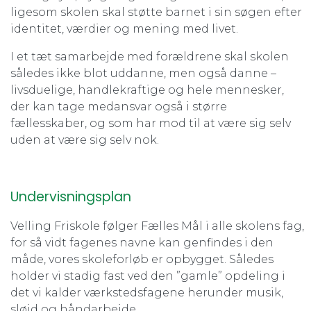
ligesom skolen skal støtte barnet i sin søgen efter
identitet, værdier og mening med livet.
I et tæt samarbejde med forældrene skal skolen
således ikke blot uddanne, men også danne –
livsduelige, handlekraftige og hele mennesker,
der kan tage medansvar også i større
fællesskaber, og som har mod til at være sig selv
uden at være sig selv nok.
Undervisningsplan
Velling Friskole følger Fælles Mål i alle skolens fag,
for så vidt fagenes navne kan genfindes i den
måde, vores skoleforløb er opbygget. Således
holder vi stadig fast ved den ”gamle” opdeling i
det vi kalder værkstedsfagene herunder musik,
sløjd og håndarbejde.