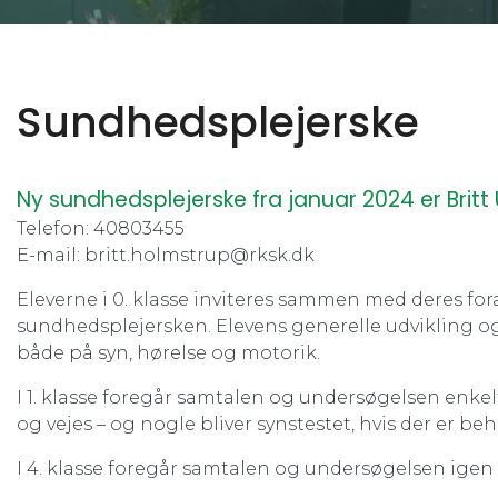
Sundhedsplejerske
Ny sundhedsplejerske fra januar 2024 er Brit
Telefon: 40803455
E-mail: britt.holmstrup@rksk.dk
Eleverne i 0. klasse inviteres sammen med deres fo
sundhedsplejersken. Elevens generelle udvikling og
både på syn, hørelse og motorik.
I 1. klasse foregår samtalen og undersøgelsen enk
og vejes – og nogle bliver synstestet, hvis der er beh
I 4. klasse foregår samtalen og undersøgelsen igen 