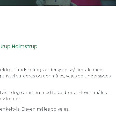
t Urup Holmstrup
rældre til indskolingsundersøgelse/samtale med
 trivsel vurderes og der måles, vejes og undersøges
eltvis – dog sammen med forældrene. Eleven måles
ov for det.
enkeltvis. Eleven måles og vejes.