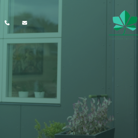
Gå
til
hovedindhold